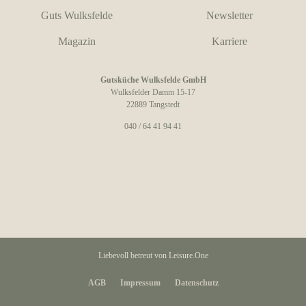
Guts Wulksfelde
Newsletter
Magazin
Karriere
Gutsküche Wulksfelde GmbH
Wulksfelder Damm 15-17
22889 Tangstedt
040 / 64 41 94 41
Liebevoll betreut von
Leisure.One
AGB
Impressum
Datenschutz