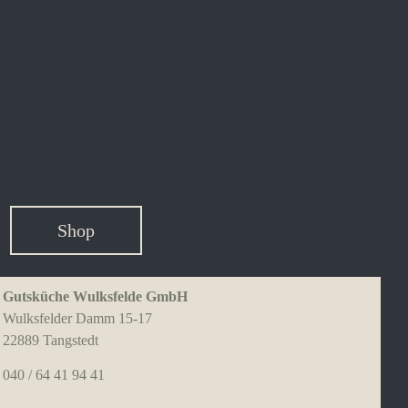
Shop
Gutsküche Wulksfelde GmbH
Wulksfelder Damm 15-17
22889 Tangstedt
040 / 64 41 94 41