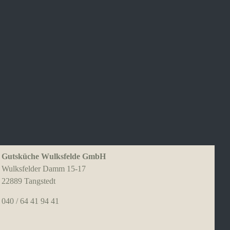
Gutsküche Wulksfelde GmbH
Wulksfelder Damm 15-17
22889 Tangstedt
040 / 64 41 94 41