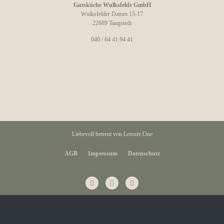
Gutsküche Wulksfelde GmbH
Wulksfelder Damm 15-17
22889 Tangstedt
040 / 64 41 94 41
Liebevoll betreut von
Leisure.One
AGB
Impressum
Datenschutz